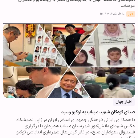
عرصه…
خبر
۱۴۰۵-۰۵-۱۰ ۱۵:۴۳
اخبار جهان
صدای کودکان شهید میناب به توکیو رسید
با همکاری رایزنی فرهنگی جمهوری اسلامی ایران در ژاپن نمایشگاه
عکس شهدای دانش‌آموز شهرستان میناب همزمان با برگزاری
فستیوال «هواداران صلح» در تالار گرین‌هال شهرداری ایتاباشی توکیو