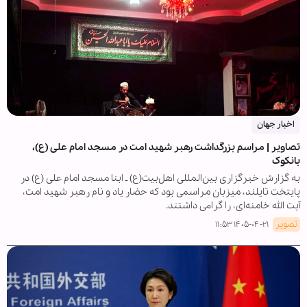
اخبار جهان
تصاویر | مراسم بزرگداشت رهبر شهید امت در مسجد امام علی (ع)،
بانکوک
به گزارش خبرگزاری بین‌المللی اهل‌بیت(ع) ـ ابنا مسجد امام علی (ع) در
پایتخت تایلند، میزبان مراسمی بود که حضار یاد و نام رهبر شهید امت،
آیت الله خامنه‌ای، را گرامی داشتند.
تصویر
۱۴۰۵-۰۴-۲۱ ۱۱:۵۳