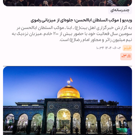
چندرسانه‌ای
ویدیو | موکب السلطان اباالحسن؛ جلوه‌ای از میزبانی رضوی
به گزارش خبرگزاری اهل بیت(ع) ـ ابنا ـ موکب السلطان اباالحسن در
سومین سال فعالیت خود با حضور بیش از ۲۰۰ خادم، میزبان نزدیک به
نیم میلیون زائر و مجاور امام رضا(ع) است.
فیلم
۱۴۰۴-۰۶-۰۲ ۱۰:۳۴
۰۳:۱۱