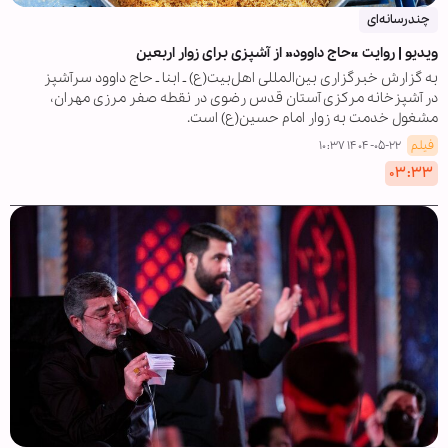
چندرسانه‌ای
ویدیو | روایت «حاج داوود» از آشپزی برای زوار اربعین
به گزارش خبرگزاری بین‌المللی اهل‌بیت(ع) ـ ابنا ـ حاج داوود سرآشپز
در آشپزخانه مرکزی آستان قدس رضوی در نقطه صفر مرزی مهران،
مشغول خدمت به زوار امام حسین(ع) است.
فیلم
۱۴۰۴-۰۵-۲۲ ۱۰:۳۷
۰۳:۳۳