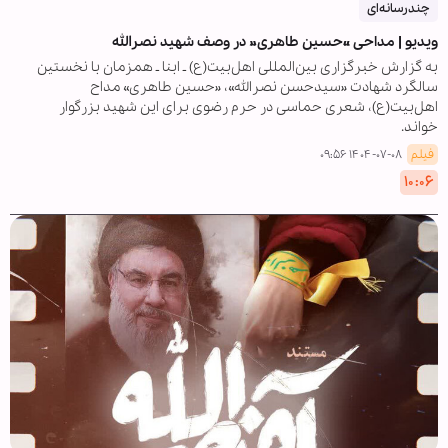
چندرسانه‌ای
ویدیو | مداحی «حسین طاهری» در وصف شهید نصرالله
به گزارش خبرگزاری بین‌المللی اهل‌بیت(ع) ـ ابنا ـ همزمان با نخستین
سالگرد شهادت «سیدحسن نصرالله»، «حسین طاهری» مداح
اهل‌بیت(ع)، شعری حماسی در حرم رضوی برای این شهید بزرگوار
خواند.
فیلم
۱۴۰۴-۰۷-۰۸ ۰۹:۵۶
۱۰:۰۶