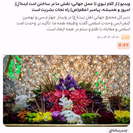
ویدیو | از کلام نبوی تا عمل جهانی؛ نقش ما در ساختن امت ایده‌آل/
امروز و همیشه، پیامبر اعظم(ص) راه نجات بشریت است
دبیرکل مجمع جهانی اهل بیت(ع) در وبینار چهارم سی و نهمین
کنفرانس وحدت اسلامی گفت: وظیفه همه ما، تأکید بر وحدت امت
اسلامی و مقابله با ظلم و ستم در همه ابعاد است.
فیلم
۱۴۰۴-۰۶-۲۰ ۱۸:۰۰
۱۶:۴۶
چندرسانه‌ای