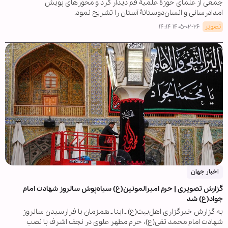
جمعی از علمای حوزۀ علمیۀ قم دیدار کرد و محورهای پویش
امدادرسانی و انسان‌دوستانۀ آستان را تشریح نمود.
تصویر
۱۴۰۵-۰۲-۲۶ ۱۴:۱۴
اخبار جهان
گزارش تصویری | حرم امیرالمونین(ع) سیاه‌پوش سالروز شهادت امام
جواد(ع) شد
به گزارش خبرگزاری اهل‌بیت(ع) ـ ابنا ـ همزمان با فرارسیدن سالروز
شهادت امام محمد تقی(ع)، حرم مطهر علوی در نجف اشرف با نصب