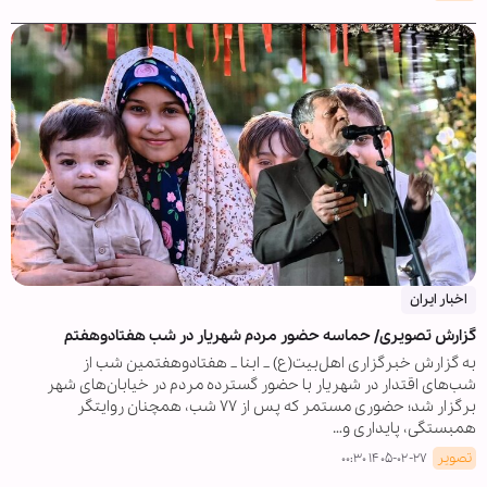
اخبار ایران
گزارش تصویری/ حماسه حضور مردم شهریار در شب هفتادوهفتم
به گزارش خبرگزاری اهل‌بیت(ع) _ ابنا _ هفتادوهفتمین شب از
شب‌های اقتدار در شهریار با حضور گسترده مردم در خیابان‌های شهر
برگزار شد؛ حضوری مستمر که پس از ۷۷ شب، همچنان روایتگر
همبستگی، پایداری و…
تصویر
۱۴۰۵-۰۲-۲۷ ۰۰:۳۰