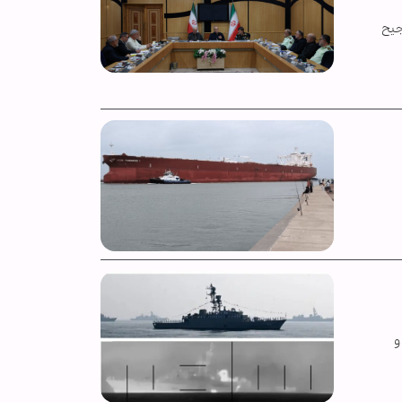
جیح
و