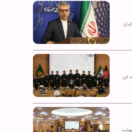
یران
 این
‌المللی «صالح بعد صالح» از سوی مهاجرین افغانستانی روز یکشنبه ۲۰ اردیبهشت