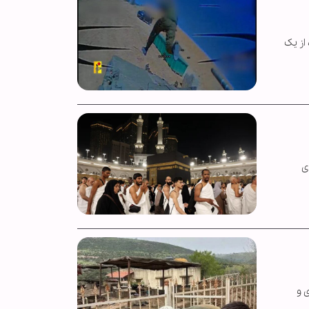
از یک
ی
 و