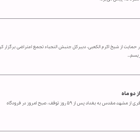
د در حمایت از شیخ اکرم الکعبی، دبیرکل جنبش النجباء تجمع اعتراضی برگزار کر
وریسم…
ز دو ماه
به گزارش خبرگزاری اهل‌بیت(ع) ـ ابنا ـ نخستین پرواز مسافری از مشهد مقدس به بغداد پس از ۵۹ روز توقف، صبح امروز در فرودگاه