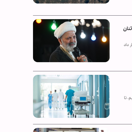
نان
 داد
، تا