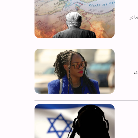
ا در
که