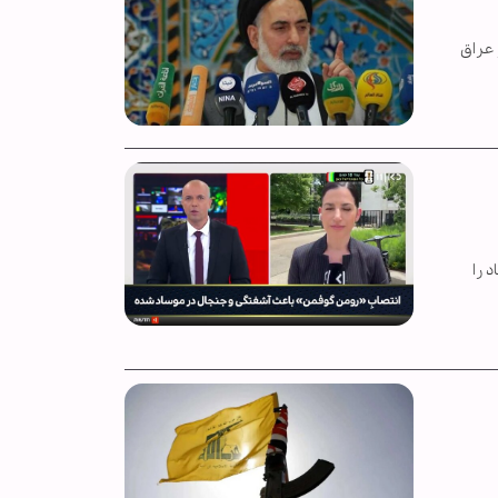
 عراق
 را