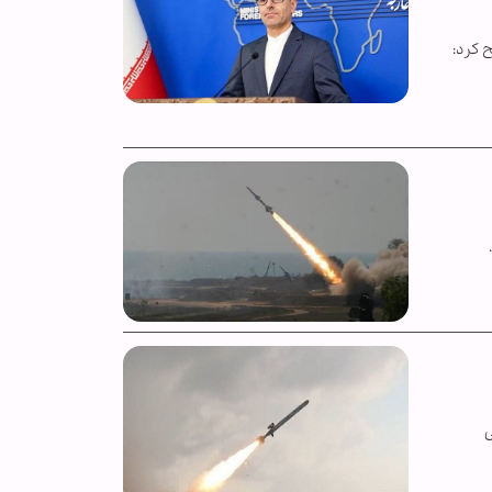
 کرد:
ی