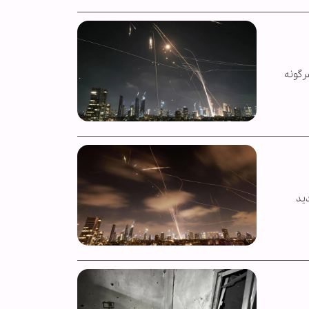
رگونه
دید