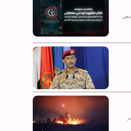
لی‌متری، ستاد فرماندهی
در