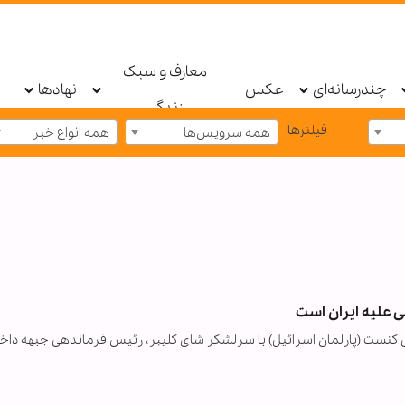
معارف و سبک
چندرسانه‌ای
عکس
نهادها
زندگی
فیلترها
همه سرویس‌ها
همه انواع خبر
 علیه ایران است
تی کنست (پارلمان اسرائیل) با سرلشکر شای کلیبر، رئیس فرماندهی جبهه داخل