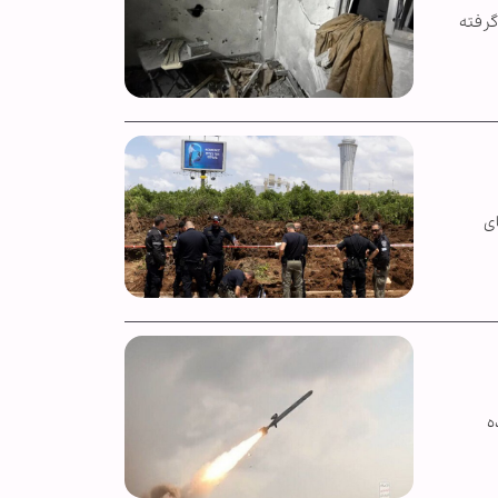
گرفته
ای
ه