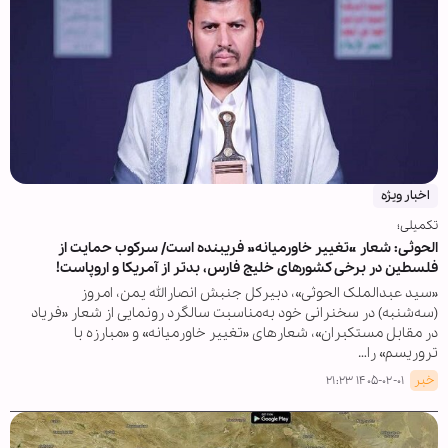
اخبار ویژه
تکمیلی؛
الحوثی: شعار «تغییر خاورمیانه» فریبنده است/ سرکوب حمایت از
فلسطین در برخی کشورهای خلیج فارس، بدتر از آمریکا و اروپاست!
«سید عبدالملک الحوثی»، دبیرکل جنبش انصارالله یمن، امروز
(سه‌شنبه) در سخنرانی خود به‌مناسبت سالگرد رونمایی از شعار «فریاد
در مقابل مستکبران»، شعارهای «تغییر خاورمیانه» و «مبارزه با
تروریسم» را…
خبر
۱۴۰۵-۰۲-۰۱ ۲۱:۲۳