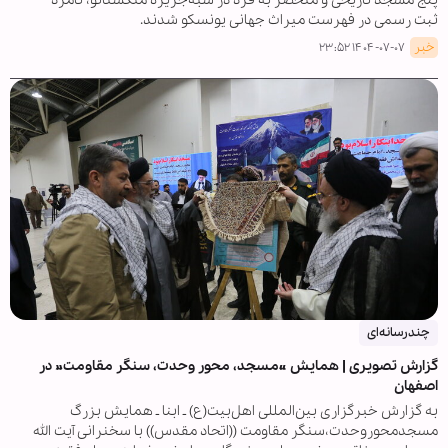
پنج مسجد تاریخی و منحصر به فرد در شبه‌جزیره منگستائو، نامزد
ثبت رسمی در فهرست میراث جهانی یونسکو شدند.
خبر
۱۴۰۴-۰۷-۰۷ ۲۳:۵۲
چندرسانه‌ای
گزارش تصویری | همایش «مسجد، محور وحدت، سنگر مقاومت» در
اصفهان
به گزارش خبرگزاری بین‌المللی اهل‌بیت(ع) ـ ابنا ـ همایش بزرگ
مسجدمحوروحدت،سنگر مقاومت ((اتحاد مقدس)) با سخنرانی آیت الله