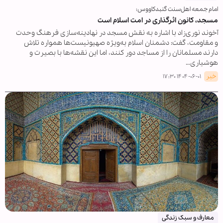
امام جمعه اهل‌سنت گنبدکاووس:
مسجد، کانون اثرگذاری در امت اسلام است
آخوند نوری‌زاد با اشاره به نقش مسجد در نهادینه‌سازی فرهنگ وحدت
و مقاومت، گفت: دشمنان اسلام به‌ویژه صهیونیست‌ها همواره تلاش
دارند مسلمانان را از مساجد دور کنند، اما این نقشه‌ها با بصیرت و
هوشیاری…
خبر
۱۴۰۴-۰۶-۰۱ ۱۷:۳۰
معارف و سبک زندگی