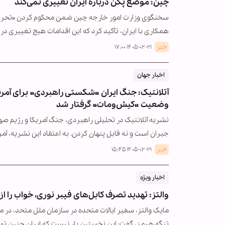
چین: موضع پکن درباره ایران تغییری نمی‌کند
سخنگوی وزارت امور خارجه چین ضمن محکوم کردن «تحریم‌ه
همکاری با ایران، تأکید کرد که این اقدامات هیچ تغییری در
خبر
۱۴۰۵-۰۲-۲۱ ۱۷:۰۰
اخبار جهان
آتلانتیک: جنگ ایران «شکستی راهبردی» برای آمریک
وضعیت «کیش‌ومات» گرفتار شد
نشریه آتلانتیک در تحلیلی راهبردی، جنگ آمریکا و رژیم ص
جبران است و نه قابل پنهان کردن. به اعتقاد این نشریه، آمر
خبر
۱۴۰۵-۰۲-۲۱ ۱۵:۴۵
اخبار ویژه
والتز: تهدید تصرف کابل‌های فیبر نوری، خواب را ا
مایک والتز، سفیر ایالات متحده در سازمان ملل متحد، در م
تنگه هرمز، گفت: این نخستین بار نیست که ایران چنین ته