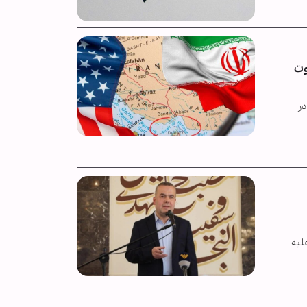
وت
 در
لیه