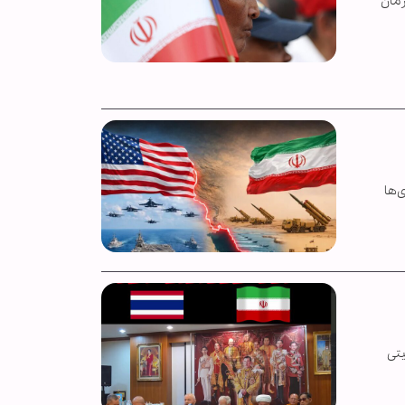
زمان
‌ها
یتی