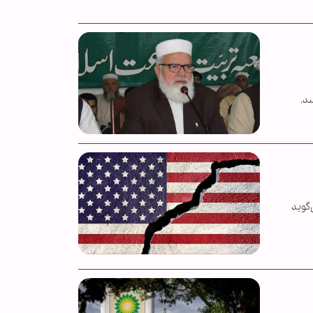
رسد.
گوید