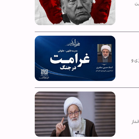
یت
ی و
داز