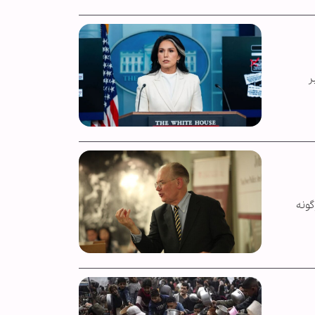
ر
گونه