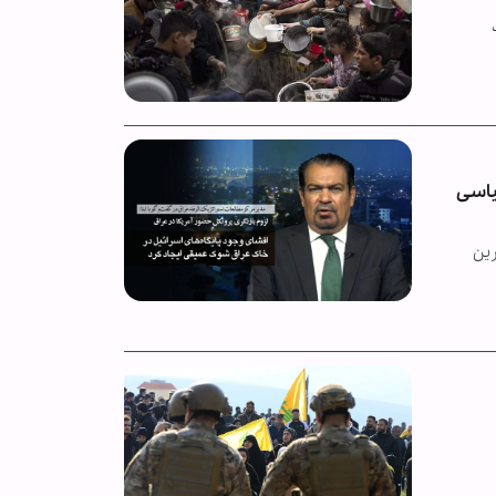
یاسی
رین