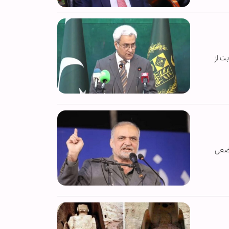
ت از
وضعی