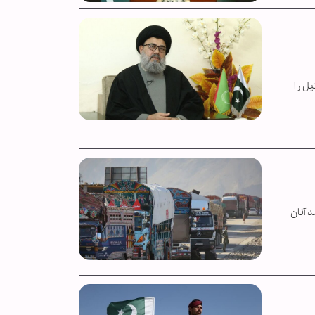
ل را
 آنان