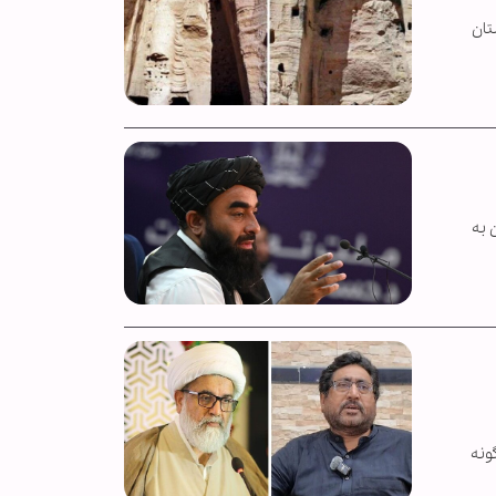
تان
 به
ونه