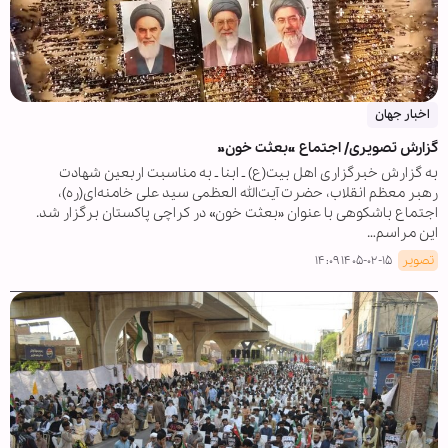
اخبار جهان
گزارش تصویری/ اجتماع «بعثت خون»
به گزارش خبرگزاری اهل بیت(ع) ـ ابنا ـ به مناسبت اربعین شهادت
رهبر معظم انقلاب، حضرت آیت‌الله العظمی سید علی خامنه‌ای(ره)،
اجتماع باشکوهی با عنوان «بعثت خون» در کراچی پاکستان برگزار شد.
این مراسم…
تصویر
۱۴۰۵-۰۲-۱۵ ۱۴:۰۹