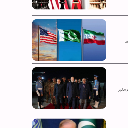
.
م منیر