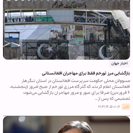
اخبار جهان
بازگشایی مرز تورخم فقط برای مهاجران افغانستانی
مسوولان محلی حکومت سرپرست افغانستان در استان ننگرهار
افغانستان اعلام کردند که گذرگاه مرزی تورخم از صبح امروز (پنجشنبه،
۶ فروردین) صرفا برای عبور و مرور مهاجران بازگشایی می‌شود؛
تصمیمی که پس از…
خبر
۱۴۰۵-۰۱-۰۶ ۲۱:۴۱