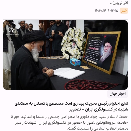
(تی‌تی‌پی)…
خبر
۱۴۰۴-۱۲-۱۵ ۱۶:۲۸
اخبار جهان
ادای احترام رئیس تحریک بیداری امت مصطفیٰ پاکستان به مقتدای
شهید در کنسولگری ایران + تصاویر
حجت‌الاسلام سید جواد نقوی با همراهی جمعی از علما و اساتید حوزۀ
جامعه عروةالوثقیٰ لاهور با حضور در کنسولگری ایران، شهادت رهبر
معظم انقلاب اسلامی را تسلیت گفت.