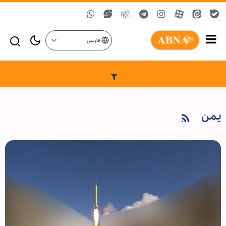
فارسی
یمن