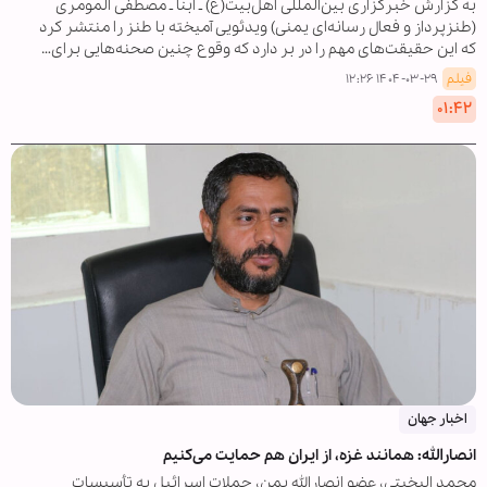
به گزارش خبرگزاری بین‌المللی اهل‌بیت(ع) ـ ابنا ـ مصطفی المومری
(طنزپرداز و فعال رسانه‌ای یمنی) ویدئویی آمیخته با طنز را منتشر کرد
که این حقیقت‌های مهم را در بر دارد که وقوع چنین صحنه‌هایی برای…
فیلم
۱۴۰۴-۰۳-۲۹ ۱۲:۲۶
۰۱:۴۲
اخبار جهان
انصارالله: همانند غزه، از ایران هم حمایت می‌کنیم
محمد البخیتی، عضو انصارالله یمن، حملات اسرائیل به تأسیسات