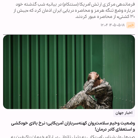
فرماندهی مرکزی ارتش آمریکا (سنتکام) در بیانیه شب گذشته خود
درباره وضع تنگه هرمز و محاصره دریایی ایران اذعان کرد که «بیش از
۳۰ کشتی» از محاصره عبور کردند.
خبر
۱۴۰۵-۰۵-۱۸ ۱۲:۰۴
اخبار جهان
وضعیت وخیم سلامت‌روان کهنه‌سربازان آمریکایی؛ نرخ بالای خودکشی
و استعفای کادر درمان!
صدها روان‌شناس آمریکایی به دلیل ناتوانی در ارائه خدمات باکیفیت به