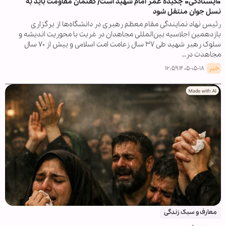
«ایستادگی» چکیده عمر امام شهید است/ گفتمان مقاومت باید به
نسل جوان منتقل شود
رئیس نهاد نمایندگی مقام معظم رهبری در دانشگاه‌ها از برگزاری
یازدهمین اجلاسیه بین‌المللی مجاهدان در غربت با محوریت اندیشه و
سلوک رهبر شهید طی ۳۷ سال زعامت امت اسلامی و بیش از ۷۰ سال
مجاهدت در…
خبر
۱۴۰۵-۰۵-۱۸ ۱۲:۵۹
معارف و سبک زندگی