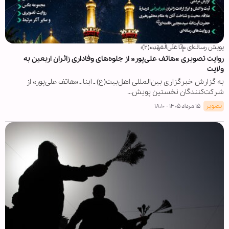
پویش رسانه‌ای «إِنَّا عَلَی الْعَهْدِ»(۲)؛
روایت تصویری «هاتف علی‌پور» از جلوه‌های وفاداری زائران اربعین به
ولایت
به گزارش خبرگزاری بین‌المللی اهل‌بیت(ع) ـ ابنا ـ «هاتف علی‌پور» از
شرکت‌کنندگان نخستین پویش…
تصویر
۱۵ مرداد ۱۴۰۵ - ۱۸:۱۰