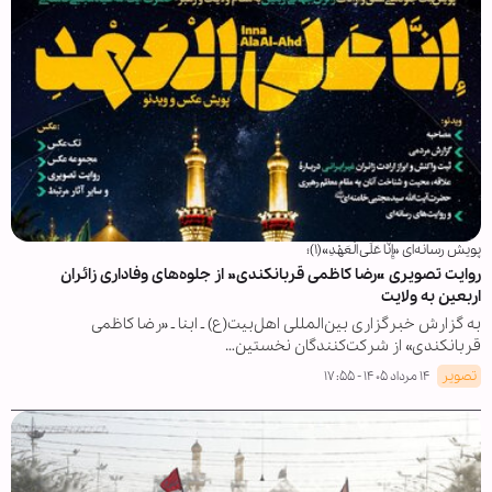
پویش رسانه‌ای «إِنَّا عَلَی الْعَهْدِ»(۱)؛
روایت تصویری «رضا کاظمی قربانکندی» از جلوه‌های وفاداری زائران
اربعین به ولایت
به گزارش خبرگزاری بین‌المللی اهل‌بیت(ع) ـ ابنا ـ «رضا کاظمی
قربانکندی» از شرکت‌کنندگان نخستین…
تصویر
۱۴ مرداد ۱۴۰۵ - ۱۷:۵۵