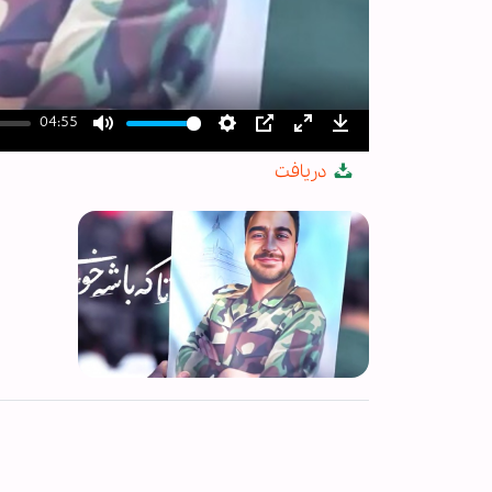
04:55
Mute
Settings
PIP
Enter
Download
دریافت
fullscreen