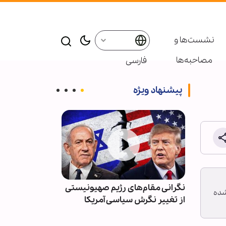
نشست‌ها و
مصاحبه‌ها
فارسی
پیشنهاد ویژه
گداشت
نگرانی مقام‌های رژیم صهیونیستی
استرالیا؛ برگزا
 ۵ شاعر و ۴ مداح تولید شده
سینی در
از تغییر نگرش سیاسی آمریکا
اسلامی با حضو
صاویر
مسلمان + عک