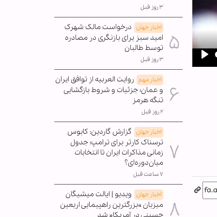
۳ روز قبل
درخواست مالک شهرک
اخبار جهان
امید سبز برای بازنگری در مصادره
توسط طالبان
۳ روز قبل
Pla
روایت العربیه از توافق ایران
اخبار مهم
و عمان؛ جزئیات و شروط بازگشایی
تنگه هرمز
۲ روز قبل
گزارش گاردین: کابوس
اخبار جهان
ترسناک کارتر برای ترامپ؛ جدول
زمانی مذاکرات ایران تا انتخابات
میان‌دوره‌ای؟
۷ ساعت قبل
ویدیو | ایالت میشیگان
اخبار جهان
میزبان »بزرگترین راهپیمایی اربعین
حسینی در آمریکا« شد