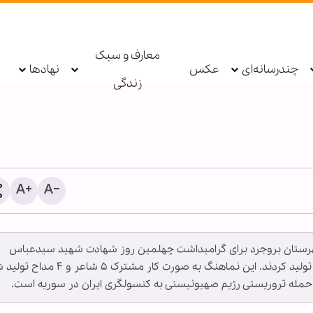
معارف و سبک
چندرسانه‌ای
عکس
نهادها
زندگی
ی شهرستان بروجرد برای گرامیداشت چهلمین روز شهادت شهید سیدعباس
تایلند؛ برگزاری مراسم بزر
صالحی روزبهانی، نماهنگ «رفیق هیأتی» را مشترکاً تولید کردند. این نماهنگ به صورت کار مشترک
امام شهید امت و اربعین ح
مله تروریستی رژیم صهیونیستی به کنسولگری ایران در سوریه است.
مدرسه المهدیه + ویدیو و ت