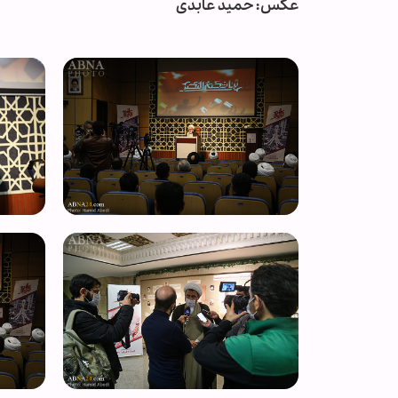
عکس: حمید عابدی