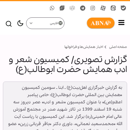
فارسی
صفحه اصلی
اخبار همايش‌ها و فراخوان‏ها
گزارش تصویری/ کمیسیون شعر و
ادب همایش حضرت ابوطالب(ع)
به گزارش خبرگزاری اهل‌بیت(ع) ـ ابنا ـ سومین کمیسیون
«همایش بین المللی حضرت ابوطالب(ع)؛ حامی پیامبر
اعظم(ص)» با عنوان کمیسیون «شعر و ادب» عصر دیروز سه
شنبه 19 اسفند 1399 در تالار شهید صدر در مجتمع آموزش
عالی امام خمینی(ره) برگزار شد. این کمیسیون با ریاست آیت
الله «محمدسعید نعمانی»، داوری دکتر «باقر قربانی زرین» عضو