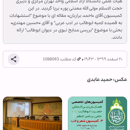
هیأت علمی دانشگاه آزاد اسلامی واحد تهران مرکزی و دبیری
حجت الاسلام «ولی الله معدنی پور» برپا گردید. در این
کمیسیون،آقای «احمد براریان» مقاله ای با موضوع "استشهادات
به قصیده لامیه ابوطالب در ادب عربی" و آقای «حسین مهتدی»
بحثی با موضوع "بررسی مدایح نبوی در دیوان ابوطالب" ارائه
دادند.
۲۰ اسفند ۱۳۹۹ - ۱۹:۴۳
کد مطلب: 1088063
عکس: حمید عابدی