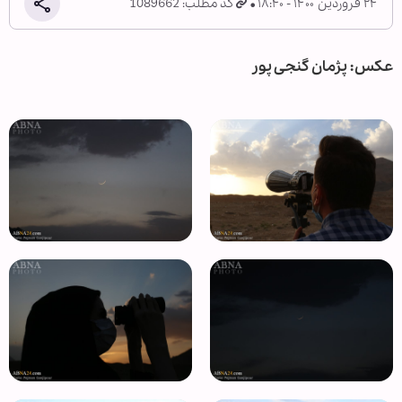
۲۴ فروردین ۱۴۰۰ - ۱۸:۴۰
کد مطلب: 1089662
عکس: پژمان گنجی پور