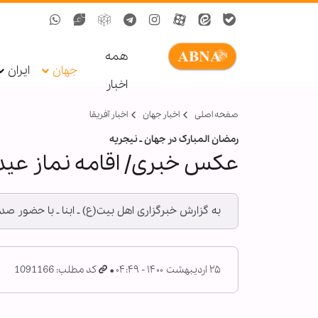
همه
جهان
ایران
اخبار
صفحه اصلی
اخبار جهان
اخبار آفریقا
رمضان المبارک در جهان ـ نیجریه
عکس خبری/ اقامه نماز عید ف
به گزارش خبرگزاری اهل بیت(ع) ـ ابنا ـ با حضور صد
۲۵ اردیبهشت ۱۴۰۰ - ۰۴:۴۹
کد مطلب: 1091166