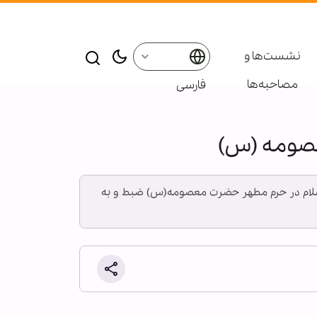
نشست‌ها و
مصاحبه‌ها
فارسی
معصومه (س)
یه‌السلام در حرم مطهر حضرت معصومه(س) ضبط و به