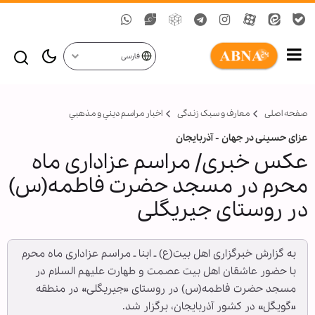
فارسی
صفحه اصلی
معارف و سبک زندگی
اخبار مراسم ديني و مذهبي
عزای حسینی در جهان - آذربایجان
عکس خبری/ مراسم عزاداری ماه
محرم در مسجد حضرت فاطمه(س)
در روستای جیریگلی
به گزارش خبرگزاری اهل بیت(ع) ـ ابنا ـ مراسم عزاداری ماه محرم
با حضور عاشقان اهل بیت عصمت و طهارت علیهم السلام در
مسجد حضرت فاطمه(س) در روستای «جیریگلی» در منطقه
«گویگل» در کشور آذربایجان، برگزار شد.