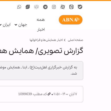
همه
جهان
ایران
اخبار
صفحه اصلی
اخبار همايش‌ها و فراخوان‏ها
گزارش تصویری/ همایش هفته
به گزارش خبرگزاری اهل‌بیت(ع) ـ ابنا ـ همایش «و
شد.
۷ آبان ۱۴۰۰ - ۱۱:۵۱
کد مطلب: 1099639