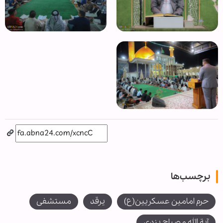
برچسب‌ها
حرم امامین عسکریین(ع)
يرقد
مستشفى
آية الله مصباح يزدي