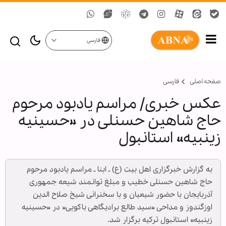
فارسی
صفحه اصلی
فارسی
عكس خبری/ مراسم يادبود مرحوم
حاج شاهین حسنلی در «حسينيه
زينبيه» استانبول
به گزارش خبرگزاری اهل بيت (ع) ـ ابنا ـ مراسم يادبود مرحوم
حاج شاهین حسنلی خطیب و مبلغ توانمند شیعه جمهوری
آذربایجان با حضور شيعيان و با سخنرانی شيخ صلاح الدين
اوزگندوز و مداحی «سید طالع برادیگاهی باکویی» در «حسينيه
زينبيه» استانبول تركيه برگزار شد.