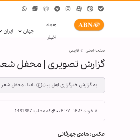
همه
جهان
ایران
اخبار
صفحه اصلی
فارسی
گزارش تصویری | محفل شعر
به گزارش خبرگزاری اهل بیت(ع) ـ ابنا ـ محفل شعر شهید جمهور با حضور ۱۲۰ طلبه شاعر در مدر
۸ خرداد ۱۴۰۳ - ۰۴:۳۷
کد مطلب: 1461687
عکس: هادی چهرقانی