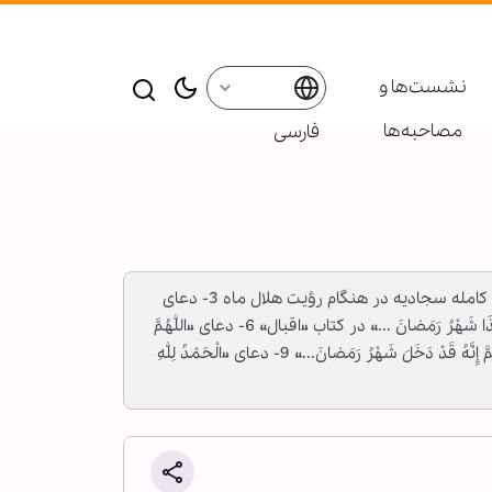
نشست‌ها و
مصاحبه‌ها
فارسی
خبرگزاری اهل بیت(ع) ـ ابنا ـ دعاهای شب اول ماه رمضان 1- دعاهای وارد شده در هنگام رؤیت هلال ماه 2- دعای 43 صحیفه کامله سجادیه در هنگام رؤیت هلال ماه 3- دعای
44 صحیفه کامله سجادیه 4- دعای «اللّٰهُمَّ إِنَّ هٰذَا شَهْرُ رَمَضانَ ...» از اعمال شب آخر ماه شعبان 5- دعای طولانی «اللّٰهُمَّ إِنَّ هٰذَا شَهْرُ رَمَضانَ ...» در کتاب «اقبال» 6- دعای «اللّٰهُمَّ
یَا مَنْ یَمْلِکُ التَّدْبِیرَ...» از امام جواد(ع) پس از نماز مغرب 7- دعای «اللّٰهُمَّ رَبَّ شَهْرِ رَمَضانَ ...» از امام صادق(ع) 8- دعای «اللّٰهُمَّ إِنَّهُ قَدْ دَخَلَ شَهْرُ رَمَضانَ...» 9- دعای «الْحَمْدُ لِلّٰهِ