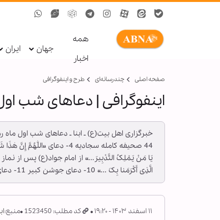
همه
جهان
ایران
اخبار
صفحه اصلی
چندرسانه‌ای
طرح و اینفوگرافی
اینفوگرافی | دعاهای شب اول
الَّذِی أَکْرَمَنا بِکَ ...» 10- دعای جوشن کبیر 11- دعای حج 12- دعای شروع تلاوت قرآن
۱۱ اسفند ۱۴۰۳ - ۱۹:۲۰
کد مطلب: 1523450
منبع:
اب