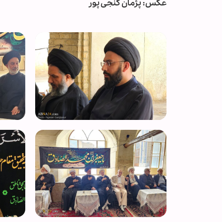
عکس: پژمان گنجی پور