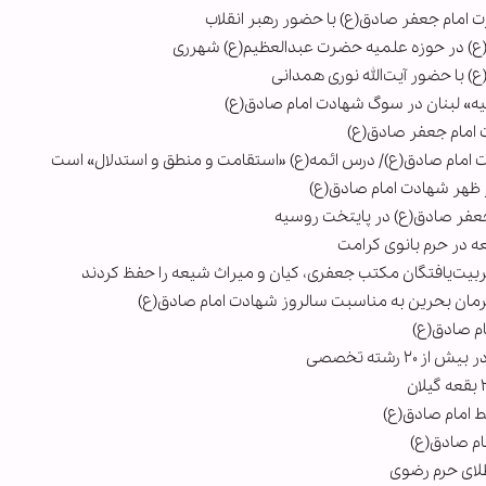
مام جعفر صادق(ع) با حضور رهبر انقلاب
(ع) در حوزه علمیه حضرت عبدالعظیم(ع) شهرری
 با حضور آیت‌الله نوری همدانی
ه» لبنان در سوگ شهادت امام صادق(ع)
 امام جعفر صادق(ع)
دت امام صادق(ع)/ درس ائمه(ع) «استقامت و منطق و استدلال» است
ر ظهر شهادت امام صادق‌(ع)
عفر صادق(ع) در پایتخت روسیه
 در حرم بانوی کرامت
یت‌یافتگان مکتب جعفری، کیان و میراث شیعه را حفظ کردند
لرمان بحرین به مناسبت سالروز شهادت امام صادق(ع)
م صادق(ع)
ط امام صادق(ع)
ام صادق(ع)
طلای حرم رضوی