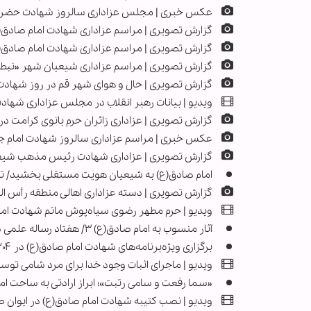
عکس خبری | مجلس عزاداری سالروز شهادت حضرت ا
گزارش تصویری | مراسم عزاداری شهادت امام صادق
گزارش تصویری | مراسم عزاداری شهادت امام صادق(ع)
گزارش تصویری | مراسم عزاداری شیعیان شهر «نبطی
گزارش تصویری | حال و هوای شهر قم در روز شهادت
ویدیو | بیانات رهبر انقلاب در مجلس عزاداری شها
گزارش تصویری | عزاداری زائران حرم بانوی کرامت د
عکس خبری | مراسم عزاداری سالروز شهادت امام ج
گزارش تصویری | عزاداری شهادت رئیس مذهب شیعه
امام صادق(ع) به شیعیان هویت مستقلی بخشید/ ترب
گزارش تصویری | دسته عزاداری اهالی منطقه رأس ا
ویدیو | حرم مطهر رضوی سیاه‌پوش ماتم شهادت اما
آثار منسوب به امام صادق(ع) ۳/ هفتاد رساله علمی در بیش از ۲۰ رشته تخصصی
برگزاری ویژه‌برنامه‌های شهادت امام صادق(ع) در ۲۰۴ بقعه گیلان
ویدیو | ماجرای اثبات وجود خدا برای مرد شامی توس
«سما رفعت و سامی رتبت»؛ ابراز ارادتی به ساحت ام
ویدیو | نصب کتیبه شهادت امام صادق(ع) در ایوان 