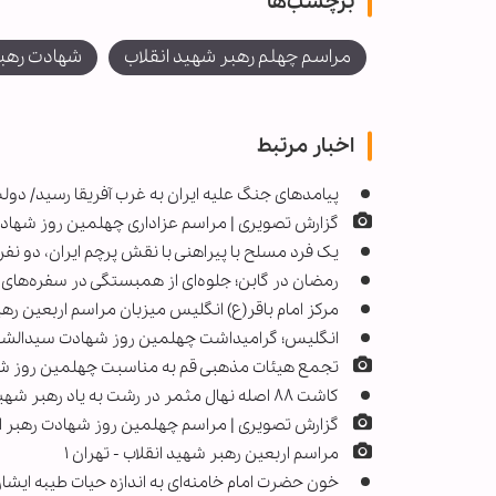
برچسب‌ها
مراسم چهلم رهبر شهید انقلاب
شهادت رهبر
اخبار مرتبط
پیامدهای جنگ علیه ایران به غرب آفریقا رسید/ دولت
گزارش تصویری | مراسم عزاداری چهلمین روز شهادت
یک فرد مسلح با پیراهنی با نقش پرچم ایران، دو نف
رمضان در گابن؛ جلوه‌ای از همبستگی در سفره‌های 
مرکز امام باقر(ع) انگلیس میزبان مراسم اربعین رهب
انگلیس؛ گرامیداشت چهلمین روز شهادت سیدالشهدا
تجمع هیئات مذهبی قم به مناسبت چهلمین روز شه
کاشت ۸۸ اصله نهال مثمر در رشت به یاد رهبر شهید
گزارش تصویری | مراسم چهلمین روز شهادت رهبر 
مراسم اربعین رهبر شهید انقلاب - تهران ۱
خون حضرت امام خامنه‌ای به اندازه حیات طیبه ایش