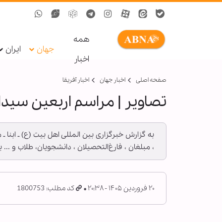
همه
جهان
ایران
اخبار
صفحه اصلی
اخبار جهان
اخبار آفریقا
تصاویر | مراسم اربعین سیدا
به گزارش خبرگزاری بین المللی اهل بیت (ع) ـ ابن
، مبلغان ، فارغ‌التحصیلان ، دانشجویان، طلاب و ... ب
۲۰ فروردین ۱۴۰۵ - ۲۰:۳۸
کد مطلب: 1800753