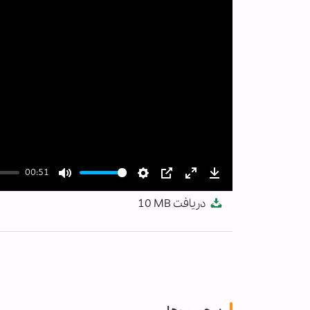
00:51
Mute
Settings
PIP
Enter
Download
دریافت
10 MB
fullscreen