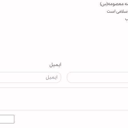
طمه معصومه(س)
اسلامی است
ب
ایمیل