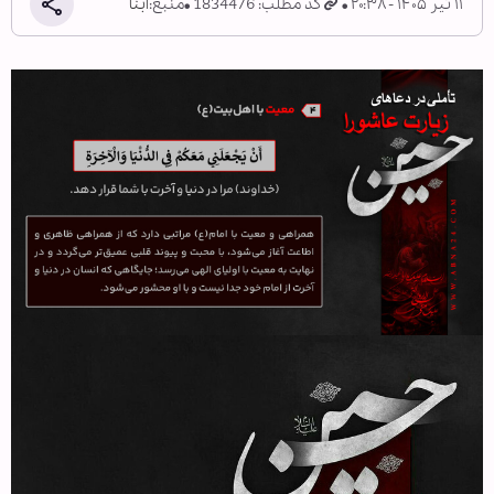
۱۱ تیر ۱۴۰۵ - ۲۰:۳۸
کد مطلب: 1834476
منبع:
ابنا