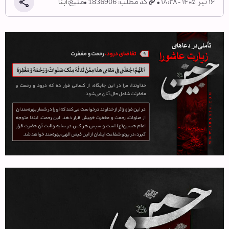
۱۶ تیر ۱۴۰۵ - ۱۸:۲۸
کد مطلب: 1836906
منبع:
ابنا