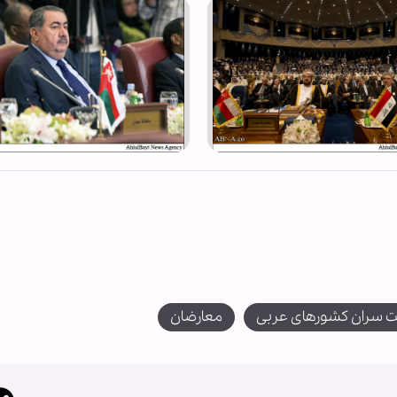
سران کشورهای عربی
معارضان