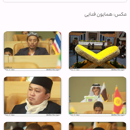
عکس: همایون فدایی