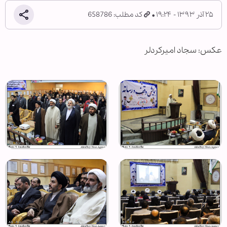
۲۵ آذر ۱۳۹۳ - ۱۹:۲۴
کد مطلب: 658786
عکس: سجاد امیرکردلر