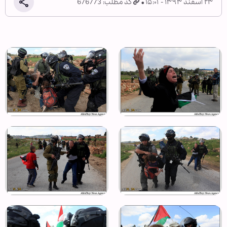
۲۳ اسفند ۱۳۹۳ - ۱۵:۰۱
کد مطلب: 676773