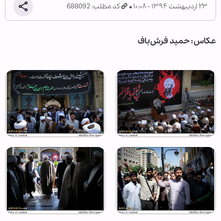
۲۳ اردیبهشت ۱۳۹۴ - ۱۰:۰۸
کد مطلب: 688092
عکاس: حمید فرش‌باف