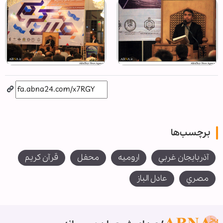
برچسب‌ها
آذربايجان غربي
اروميه
محفل
قرآن كريم
مصري
عادل الباز