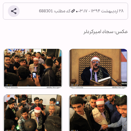
۲۸ اردیبهشت ۱۳۹۴ - ۰۳:۱۷
کد مطلب: 688301
عكس: سجاد امیركردلر