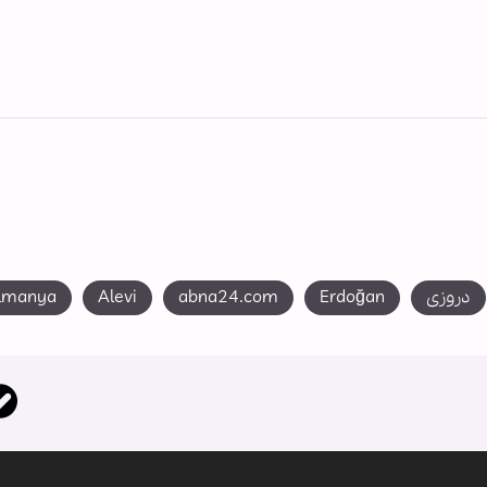
دروزی
Erdoğan
abna24.com
Alevi
lmanya