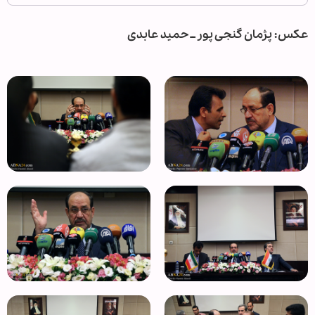
عکس: پژمان گنجی پور ــ حمید عابدی