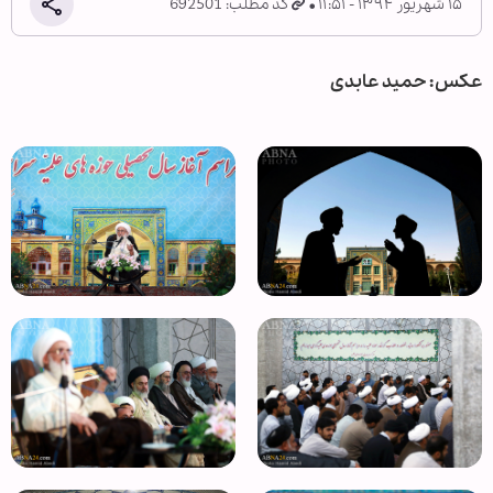
۱۵ شهریور ۱۳۹۴ - ۱۱:۵۱
کد مطلب: 692501
عکس: حمید عابدی