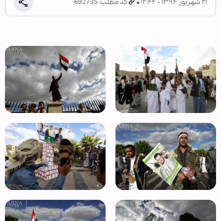
۲۱ شهریور ۱۳۹۴ - ۱۲:۴۴
کد مطلب: 692735