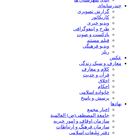
چندرسانه‌ای
گزارش تصويری
کاریکاتور
ویدیو خبری
طرح و اینفوگرافی
پادکست و صوت
فیلم مستند
ویدیو فرهنگی
ریلز
عکس
معارف و سبک زندگی
کلام و معارف
قرآن و حدیث
اخلاق
احکام
خانواده اسلامی
پرسش و پاسخ
نهادها
اخبار مجمع
جامعة المصطفی(ص) العالمية
سازمان اوقاف و امور خیریه
سازمان فرهنگ و ارتباطات
دفتر تبلیغات اسلامی