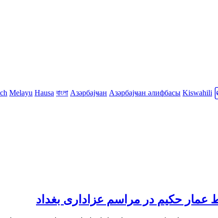
sch
Melayu
Hausa
বাংলা
Азәрбајҹан
Азәрбајҹан әлифбасы
Kiswahili
مار حکیم در مراسم عزاداری بغداد