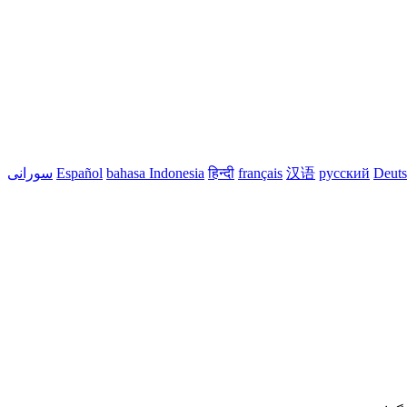
Deut
русский
汉语
français
हिन्दी
bahasa Indonesia
Español
سورانی