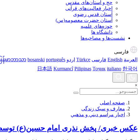
حج و آستان‌های مقدس
اخبار فعالیت‌های قرآنی
آستان قدس رضوی
آستان حضرت معصومه(س)
حوزه‌های علمیه
دانشگاه ها
نشست‌ها و مصاحبه‌ها
فارسی
العربية
English
فارسی
Türkçe
اردو
português
bosanski
မြန်မာဘာသာ
日本語
Kurmancî
Pilipinas
Тоҷик
italiano
한국어
×
صفحه اصلی
معارف و سبک زندگی
اخبار مراسم ديني و مذهبي
عکس خبری/ پخش نذری امام حسین(ع) توسط ع