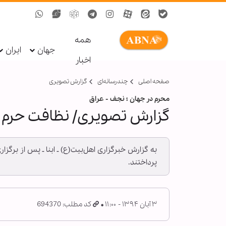
همه
جهان
ایران
اخبار
صفحه اصلی
چندرسانه‌ای
گزارش تصويری
محرم در جهان ؛ نجف - عراق
گزارش تصویری/ نظافت حرم م
به گزارش خبرگزاری اهل‌بیت(ع) ـ ابنا ـ پس از برگ
پرداختند.
۳ آبان ۱۳۹۴ - ۱۱:۰۰
کد مطلب: 694370