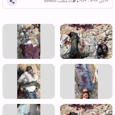
۱۹ آبان ۱۳۹۴ - ۰۹:۲۴
کد مطلب: 694905