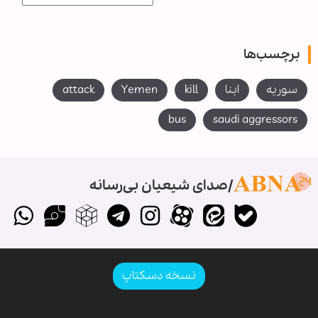
برچسب‌ها
سوریه
ابنا
kill
Yemen
attack
bus
saudi aggressors
صدای شیعیان بی‌رسانه
نسخه دسکتاپ